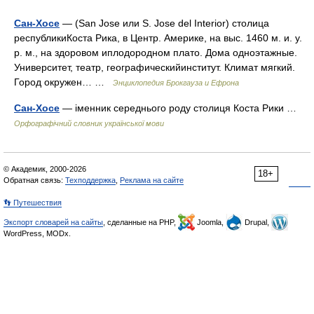
Сан-Хосе
— (San Jose или S. Jose del Interior) столица
республикиКоста Рика, в Центр. Америке, на выс. 1460 м. и. у.
р. м., на здоровом иплодородном плато. Дома одноэтажные.
Университет, театр, географическийинститут. Климат мягкий.
Город окружен… …
Энциклопедия Брокгауза и Ефрона
Сан-Хосе
— іменник середнього роду столиця Коста Рики …
Орфографічний словник української мови
© Академик, 2000-2026
18+
Обратная связь:
Техподдержка
,
Реклама на сайте
👣 Путешествия
Экспорт словарей на сайты
, сделанные на PHP,
Joomla,
Drupal,
WordPress, MODx.