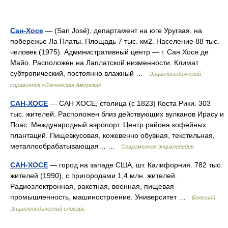
Сан-Хосе
— (San José), департамент на юге Уругвая, на
побережье Ла Платы. Площадь 7 тыс. км2. Население 88 тыс.
человек (1975). Административный центр — г. Сан Хосе де
Майо. Расположен на Лаплатской низменности. Климат
субтропический, постоянно влажный …
Энциклопедический
справочник «Латинская Америка»
САН-ХОСЕ
— САН ХОСЕ, столица (с 1823) Коста Рики. 303
тыс. жителей. Расположен близ действующих вулканов Ирасу и
Поас. Международный аэропорт. Центр района кофейных
плантаций. Пищевкусовая, кожевенно обувная, текстильная,
металлообрабатывающая… …
Современная энциклопедия
САН-ХОСЕ
— город на западе США, шт. Калифорния. 782 тыс.
жителей (1990), с пригородами 1,4 млн. жителей.
Радиоэлектронная, ракетная, военная, пищевая
промышленность, машиностроение. Университет …
Большой
Энциклопедический словарь